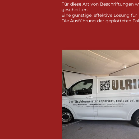
Für diese Art von Beschriftungen w
geschnitten.​
Eine günstige, effektive Lösung für
Die Ausführung der geplotteten Foli