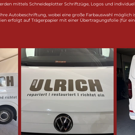
erden mittels Schneideplotter Schriftzüge, Logos und individue
 Ihre Autobeschriftung, wobei eine große Farbauswahl möglich is
en erfolgt auf Trägerpapier mit einer Übertragungsfolie (für ei