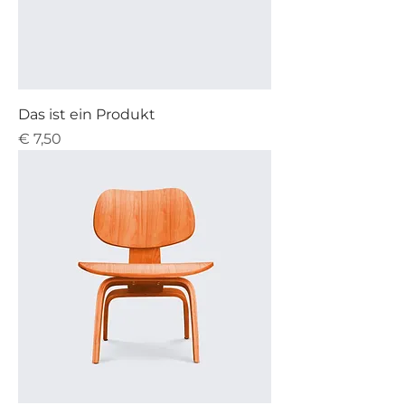
Das ist ein Produkt
Preis
€ 7,50