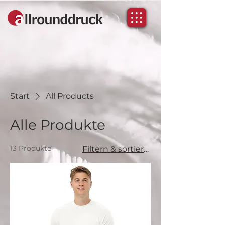
Start
All Products
Alle Produkte
13 Produkte
Filtern & sortieren