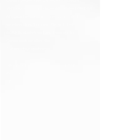
Daten gegen das Datenschutzrecht
verstößt oder Ihre datenschutzrechtlichen
Ansprüche sonst in einer Weise verletzt
worden sind, können Sie sich bei der
Aufsichtsbehörde beschweren. In
Österreich ist dies die
Datenschutzbehörde.
Sie erreichen uns unter folgenden
Kontaktdaten:
Allround Druck, Schilder - Beschriftungen
- Druckerei
St. Veiter Straße 95, 9020 Klagenfurt, Tel.
0463 42258
Produkt der Zusammenarbeit aller
Wirtschaftskammern.
Bei Fragen wenden Sie sich bitte an die