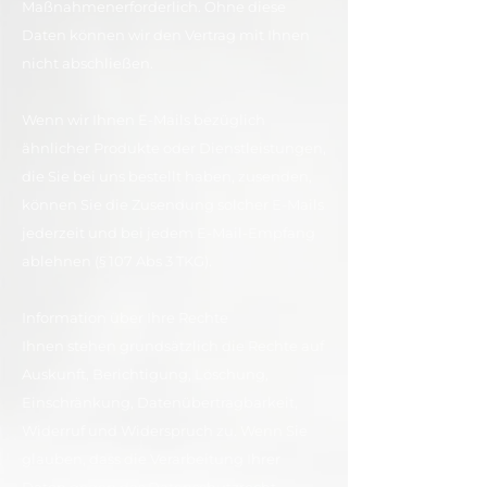
Maßnahmenerforderlich. Ohne diese
Daten können wir den Vertrag mit Ihnen
nicht abschließen.
Wenn wir Ihnen E-Mails bezüglich
ähnlicher Produkte oder Dienstleistungen,
die Sie bei uns bestellt haben, zusenden,
können Sie die Zusendung solcher E-Mails
jederzeit und bei jedem E-Mail-Empfang
ablehnen (§ 107 Abs 3 TKG).
Information über Ihre Rechte
Ihnen stehen grundsätzlich die Rechte auf
Auskunft, Berichtigung, Löschung,
Einschränkung, Datenübertragbarkeit,
Widerruf und Widerspruch zu. Wenn Sie
glauben, dass die Verarbeitung Ihrer