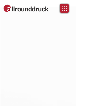
Erfüllung der datenschutzrechtlichen
Informationspflichten für Webseiten
Erklärung zur Informationspflicht
Der Schutz Ihrer persönlichen Daten ist
uns ein besonderes Anliegen. Wir
verarbeiten Ihre Daten daher
ausschließlich auf Grundlage der
gesetzlichen Bestimmungen (DSGVO, TKG
2003). In diesen