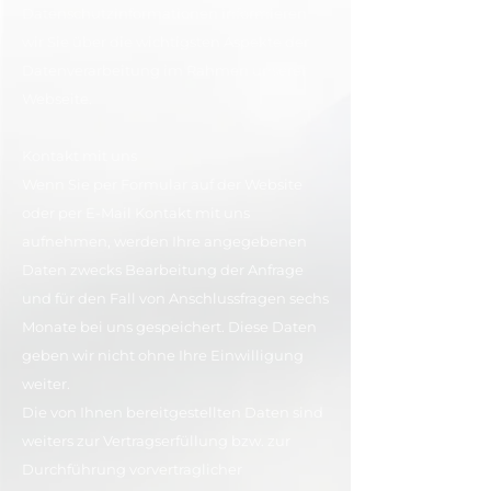
Datenschutzinformationen informieren
wir Sie über die wichtigsten Aspekte der
Datenverarbeitung im Rahmen unserer
Webseite.
Kontakt mit uns
Wenn Sie per Formular auf der Website
oder per E-Mail Kontakt mit uns
aufnehmen, werden Ihre angegebenen
Daten zwecks Bearbeitung der Anfrage
und für den Fall von Anschlussfragen sechs
Monate bei uns gespeichert. Diese Daten
geben wir nicht ohne Ihre Einwilligung
weiter.
​Die von Ihnen bereitgestellten Daten sind
weiters zur Vertragserfüllung bzw. zur
Durchführung vorvertraglicher